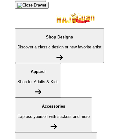
Shop Designs
Discover a classic design or new favorite artist
Apparel
Shop for Adults & Kids
Accessories
Express yourself with stickers and more