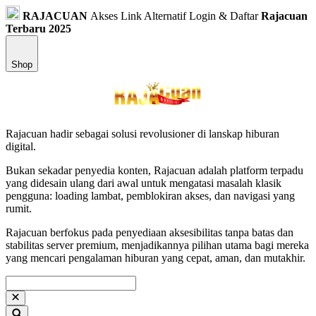
RAJACUAN
Akses Link Alternatif Login & Daftar
Rajacuan
Terbaru 2025
Shop
Rajacuan hadir sebagai solusi revolusioner di lanskap hiburan
digital.
Bukan sekadar penyedia konten, Rajacuan adalah platform terpadu
yang didesain ulang dari awal untuk mengatasi masalah klasik
pengguna: loading lambat, pemblokiran akses, dan navigasi yang
rumit.
Rajacuan berfokus pada penyediaan aksesibilitas tanpa batas dan
stabilitas server premium, menjadikannya pilihan utama bagi mereka
yang mencari pengalaman hiburan yang cepat, aman, dan mutakhir.