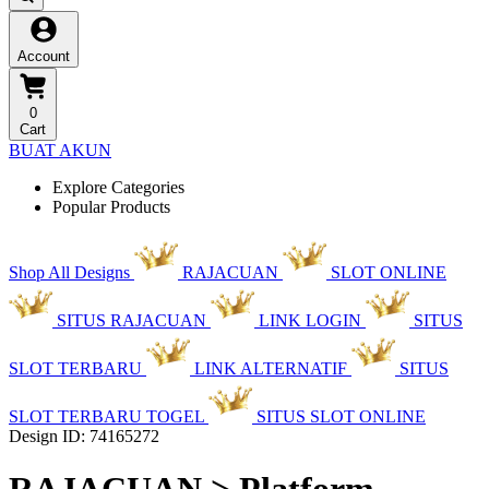
Account
0
Cart
BUAT AKUN
Explore Categories
Popular Products
Shop All Designs
RAJACUAN
SLOT ONLINE
SITUS RAJACUAN
LINK LOGIN
SITUS
SLOT TERBARU
LINK ALTERNATIF
SITUS
SLOT TERBARU TOGEL
SITUS SLOT ONLINE
Design ID: 74165272
RAJACUAN > Platform