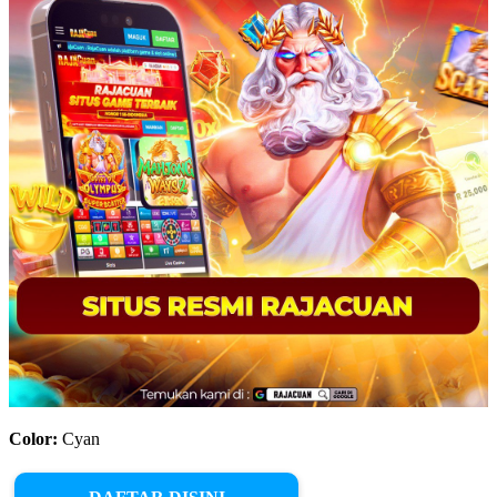
Color:
Cyan