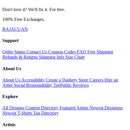
Don't love it? We'll fix it. For free.
100% Free Exchanges.
RAJACUAN
Support
Order Status
Contact Us
Coupon Codes
FAQ
Free Shipping
Refunds & Returns
Shipping Info
Size Chart
About Us
About Us
Accessibility
Create a Dashery Store
Careers
Hire an
Artist
Social Responsibility
TeePublic Reviews
Explore
All Designs
Content Directory
Featured Artists
Newest Designers
Newest T-Shirts
Tag Directory
Artists