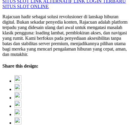
SITUS SLOT
LINK ALTERNATIF
LINK LOGIN TERBARU
SITUS SLOT ONLINE
Rajacuan hadir sebagai solusi revolusioner di lanskap hiburan
digital. Bukan sekadar penyedia konten, Rajacuan adalah platform
terpadu yang didesain ulang dari awal untuk mengatasi masalah
klasik pengguna: loading lambat, pemblokiran akses, dan navigasi
yang rumit. Kami berfokus pada penyediaan aksesibilitas tanpa
batas dan stabilitas server premium, menjadikannya pilihan utama
bagi mereka yang mencari pengalaman hiburan yang cepat, aman,
dan mutakhir.
Share this design: